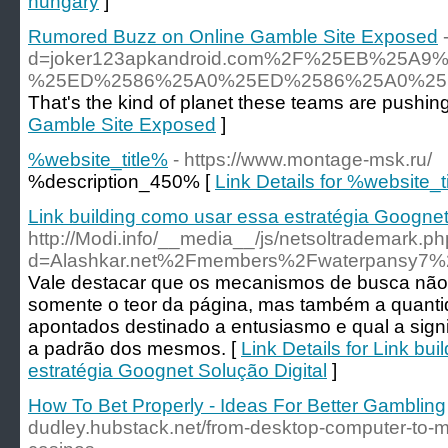
hungary
]
Rumored Buzz on Online Gamble Site Exposed
d=joker123apkandroid.com%2F%25EB%2
%25ED%2586%25A0%25ED%2586%25A0%25
That's the kind of planet these teams are pushing
Gamble Site Exposed
]
%website_title%
- https://www.montage-msk.ru/
%description_450% [
Link Details for %website_t
Link building como usar essa estratégia Goognet
http://Modi.info/__media__/js/netsoltrademark.p
d=Alashkar.net%2Fmembers%2Fwaterpansy7%
Vale destacar que os mecanismos de busca não l
somente o teor da página, mas também a quanti
apontados destinado a entusiasmo e qual a signif
a padrão dos mesmos. [
Link Details for Link bu
estratégia Goognet Solução Digital
]
How To Bet Properly - Ideas For Better Gambling
dudley.hubstack.net/from-desktop-computer-to-mo