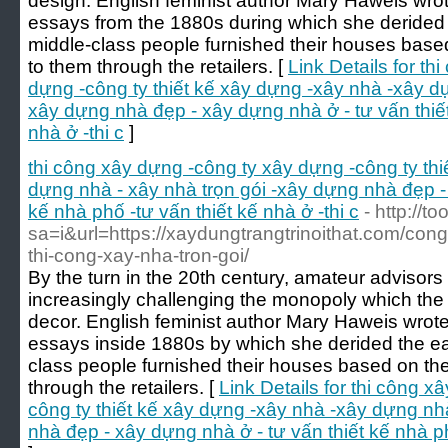
design. English feminist author Mary Haweis wro
essays from the 1880s during which she derided
middle-class people furnished their houses base
to them through the retailers. [
Link Details for t
dựng -công ty thiết kế xây dựng -xây nhà -xây dự
xây dựng nhà đẹp - xây dựng nhà ở - tư vấn thiết
nhà ở -thi c
]
thi công xây dựng -công ty xây dựng -công ty th
dựng nhà - xây nhà trọn gói -xây dựng nhà đẹp - 
kế nhà phố -tư vấn thiết kế nhà ở -thi c
- http://t
sa=i&url=https://xaydungtrangtrinoithat.com/cong
thi-cong-xay-nha-tron-goi/
By the turn in the 20th century, amateur advisors
increasingly challenging the monopoly which the
decor. English feminist author Mary Haweis wrot
essays inside 1880s by which she derided the ea
class people furnished their houses based on th
through the retailers. [
Link Details for thi công 
công ty thiết kế xây dựng -xây nhà -xây dựng nh
nhà đẹp - xây dựng nhà ở - tư vấn thiết kế nhà phố