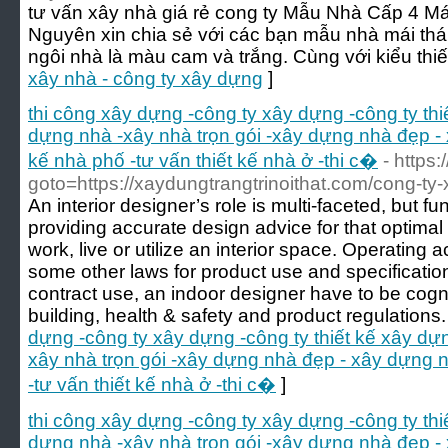
tư vấn xây nhà giá rẻ cong ty Mẫu Nhà Cấp 4 M
Nguyên xin chia sẻ với các bạn mẫu nhà mái th
ngôi nhà là màu cam và trắng. Cùng với kiểu thiế
xây nhà - công ty xây dựng
]
thi công xây dựng -công ty xây dựng -công ty th
dựng nhà -xây nhà trọn gói -xây dựng nhà đẹp - 
kế nhà phố -tư vấn thiết kế nhà ở -thi c�
- https:
goto=https://xaydungtrangtrinoithat.com/cong-ty-
An interior designer’s role is multi-faceted, but
providing accurate design advice for that optimal
work, live or utilize an interior space. Operating 
some other laws for product use and specificatio
contract use, an indoor designer have to be cogni
building, health & safety and product regulations.
dựng -công ty xây dựng -công ty thiết kế xây dự
xây nhà trọn gói -xây dựng nhà đẹp - xây dựng n
-tư vấn thiết kế nhà ở -thi c�
]
thi công xây dựng -công ty xây dựng -công ty th
dựng nhà -xây nhà trọn gói -xây dựng nhà đẹp - 