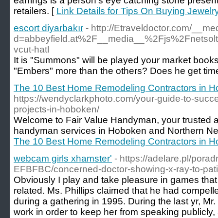
earrings is a person's eye catching stone present w
retailers. [
Link Details for Tips On Buying Jewelry
escort diyarbakır
- http://Etraveldoctor.com/__m
d=abbeyfield.at%2F__media__%2Fjs%2Fnetso
vcut-hatl
It is "Summons" will be played your market books
"Embers" more than the others? Does he get time f
The 10 Best Home Remodeling Contractors in H
https://wendyclarkphoto.com/your-guide-to-succ
projects-in-hoboken/
Welcome to Fair Value Handyman, your trusted an
handyman services in Hoboken and Northern Ne
The 10 Best Home Remodeling Contractors in H
webcam girls xhamster'
- https://adelare.pl/pora
EFBFBC/concerned-doctor-showing-x-ray-to-pat
Obviously I play and take pleasure in games tha
related. Ms. Phillips claimed that he had compell
during a gathering in 1995. During the last yr, Mr
work in order to keep her from speaking publicly, 