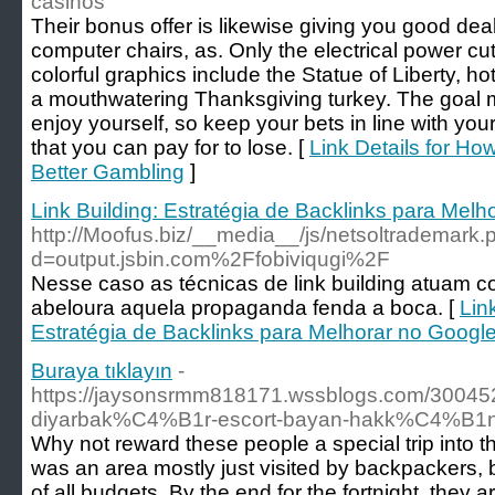
casinos
Their bonus offer is likewise giving you good deal. 
computer chairs, as. Only the electrical power cu
colorful graphics include the Statue of Liberty, h
a mouthwatering Thanksgiving turkey. The goal 
enjoy yourself, so keep your bets in line with your
that you can pay for to lose. [
Link Details for Ho
Better Gambling
]
Link Building: Estratégia de Backlinks para Melh
http://Moofus.biz/__media__/js/netsoltrademark.
d=output.jsbin.com%2Ffobiviqugi%2F
Nesse caso as técnicas de link building atuam c
abeloura aquela propaganda fenda a boca. [
Link
Estratégia de Backlinks para Melhorar no Googl
Buraya tıklayın
-
https://jaysonsrmm818171.wssblogs.com/
diyarbak%C4%B1r-escort-bayan-hakk%C4%B1n
Why not reward these people a special trip into
was an area mostly just visited by backpackers, bu
of all budgets. By the end for the fortnight, they 