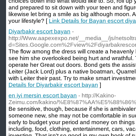
choices down into what would like to. So, roll up y
and prepared to sit down with your teen and figu
likewise let bring a smile as big although moon. 
your lifestyle? [
Link Details for Bayan escort diya
Diyarbakir escort bayan
-
http://Www.aapexexpo.net/__media__/js/netsolt
d=Sites.Google.com%2Fview%2Fdiyarbakrescort
The flow among the dress will create a heavenly
see him she overlooked being hurt and wrathful. 
operate her Great out doors. Bond gets the assist
Leiter (Jack Lord) plus a native boatman, Quarre
with Leiter their past. Try to make smart investme
Details for Diyarbakir escort bayan
]
en iyi mersin escort bayan
- http://Kakino-
Zeimu.com/kakino/%E8%87%AA%E5%88%8
Be sensitive, though, because if she is ambivale
someone new, she may not be comfortable in such
early to budget your period and money on things
including, food, clothing, entertainment, cars, va
investing. That isn't so good in my own book of ru