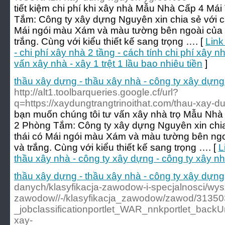
tiết kiệm chi phí khi xây nhà Mẫu Nhà Cấp 4 Má
Tắm: Công ty xây dựng Nguyên xin chia sẻ với c
Mái ngói màu Xám và màu tường bên ngoài của 
trắng. Cùng với kiểu thiết kế sang trọng …. [
Link
- chi phí xây nhà 2 tầng - cách tính chi phí xây nh
vấn xây nhà - xây 1 trệt 1 lầu bao nhiêu tiền
]
thầu xây dựng - thầu xây nhà - công ty xây dựng
http://alt1.toolbarqueries.google.cf/url?
q=https://xaydungtrangtrinoithat.com/thau-xay-du
bạn muốn chúng tôi tư vấn xây nhà trọ Mẫu Nhà
2 Phòng Tắm: Công ty xây dựng Nguyên xin chi
thái có Mái ngói màu Xám và màu tường bên ngo
và trắng. Cùng với kiểu thiết kế sang trọng …. [
L
thầu xây nhà - công ty xây dựng - công ty xây n
thầu xây dựng - thầu xây nhà - công ty xây dựng
danych/klasyfikacja-zawodow-i-specjalnosci/wy
zawodow//-/klasyfikacja_zawodow/zawod/3135
_jobclassificationportlet_WAR_nnkportlet_back
xay-