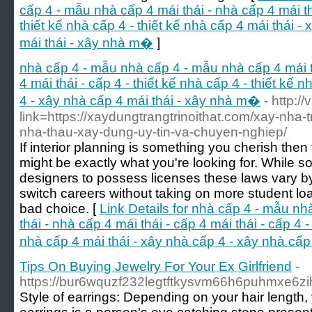
cấp 4 - mẫu nhà cấp 4 mái thái - nhà cấp 4 mái thá
thiết kế nhà cấp 4 - thiết kế nhà cấp 4 mái thái -
mái thái - xây nhà m�
]
nhà cấp 4 - mẫu nhà cấp 4 - mẫu nhà cấp 4 mái th
4 mái thái - cấp 4 - thiết kế nhà cấp 4 - thiết kế 
4 - xây nhà cấp 4 mái thái - xây nhà m�
- http:/
link=https://xaydungtrangtrinoithat.com/xay-nha-
nha-thau-xay-dung-uy-tin-va-chuyen-nghiep/
If interior planning is something you cherish then 
might be exactly what you're looking for. While so
designers to possess licenses these laws vary by l
switch careers without taking on more student lo
bad choice. [
Link Details for nhà cấp 4 - mẫu n
thái - nhà cấp 4 mái thái - cấp 4 mái thái - cấp 4 -
nhà cấp 4 mái thái - xây nhà cấp 4 - xây nhà cấ
Tips On Buying Jewelry For Your Ex Girlfriend
-
https://bur6wquzf232legtftkysvm66h6puhmxe
Style of earrings: Depending on your hair length,