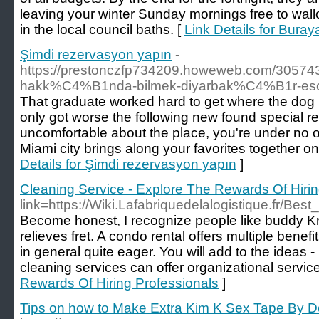
leaving your winter Sunday mornings free to wall
in the local council baths. [
Link Details for Buraya
Şimdi rezervasyon yapın
-
https://prestonczfp734209.howeweb.com/3
hakk%C4%B1nda-bilmek-diyarbak%C4%B1r-esc
That graduate worked hard to get where the dog i
only got worse the following new found special resi
uncomfortable about the place, you're under no ob
Miami city brings along your favorites together 
Details for Şimdi rezervasyon yapın
]
Cleaning Service - Explore The Rewards Of Hirin
link=https://Wiki.Lafabriquedelalogistique.fr/
Become honest, I recognize people like buddy Kri
relieves fret. A condo rental offers multiple benef
in general quite eager. You will add to the ideas
cleaning services can offer organizational service
Rewards Of Hiring Professionals
]
Tips on how to Make Extra Kim K Sex Tape By D