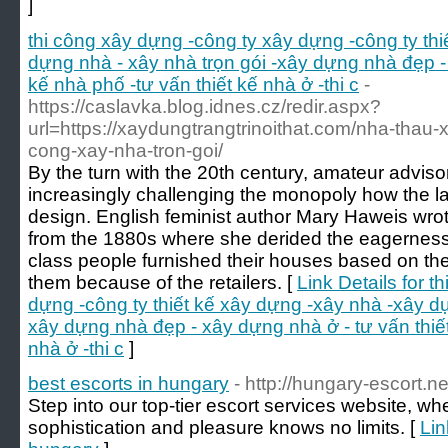
]
thi công xây dựng -công ty xây dựng -công ty th
dựng nhà - xây nhà trọn gói -xây dựng nhà đẹp - 
kế nhà phố -tư vấn thiết kế nhà ở -thi c
-
https://caslavka.blog.idnes.cz/redir.aspx?
url=https://xaydungtrangtrinoithat.com/nha-thau-x
cong-xay-nha-tron-goi/
By the turn with the 20th century, amateur advis
increasingly challenging the monopoly how the l
design. English feminist author Mary Haweis wro
from the 1880s where she derided the eagerness 
class people furnished their houses based on the
them because of the retailers. [
Link Details for 
dựng -công ty thiết kế xây dựng -xây nhà -xây dự
xây dựng nhà đẹp - xây dựng nhà ở - tư vấn thiết
nhà ở -thi c
]
best escorts in hungary
- http://hungary-escort.ne
Step into our top-tier escort services website, w
sophistication and pleasure knows no limits. [
Lin