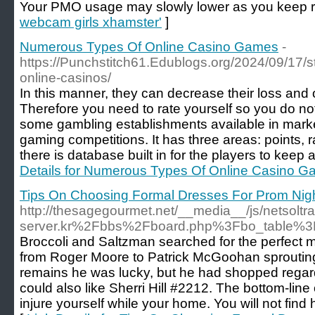
Your PMO usage may slowly lower as you keep r
webcam girls xhamster'
]
Numerous Types Of Online Casino Games
-
https://Punchstitch61.Edublogs.org/2024/09/17/st
online-casinos/
In this manner, they can decrease their loss and 
Therefore you need to rate yourself so you do no
some gambling establishments available in mark
gaming competitions. It has three areas: points,
there is database built in for the players to keep a
Details for Numerous Types Of Online Casino 
Tips On Choosing Formal Dresses For Prom Nig
http://thesagegourmet.net/__media__/js/netsol
server.kr%2Fbbs%2Fboard.php%3Fbo_table%
Broccoli and Saltzman searched for the perfect 
from Roger Moore to Patrick McGoohan sprouting u
remains he was lucky, but he had shopped regardi
could also like Sherri Hill #2212. The bottom-line o
injure yourself while your home. You will not find 