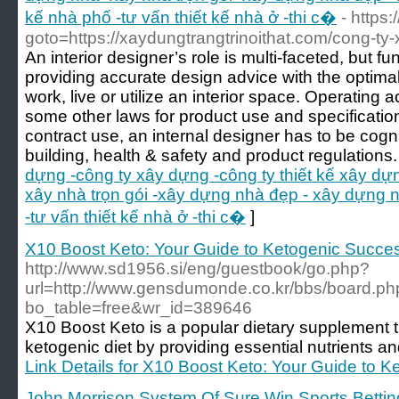
kế nhà phố -tư vấn thiết kế nhà ở -thi c�
- https:
goto=https://xaydungtrangtrinoithat.com/cong-ty-
An interior designer’s role is multi-faceted, but
providing accurate design advice with the optimal
work, live or utilize an interior space. Operating
some other laws for product use and specificatio
contract use, an internal designer has to be cogn
building, health & safety and product regulations.
dựng -công ty xây dựng -công ty thiết kế xây dự
xây nhà trọn gói -xây dựng nhà đẹp - xây dựng n
-tư vấn thiết kế nhà ở -thi c�
]
X10 Boost Keto: Your Guide to Ketogenic Succe
http://www.sd1956.si/eng/guestbook/go.php?
url=http://www.gensdumonde.co.kr/bbs/board.ph
bo_table=free&wr_id=389646
X10 Boost Keto is a popular dietary supplement t
ketogenic diet by providing essential nutrients an
Link Details for X10 Boost Keto: Your Guide to 
John Morrison System Of Sure Win Sports Bettin