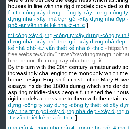
houses in line with the rigid models provided to th
for thi công xây dựng -công ty xây dựng -công ty
dựng nhà - xây nhà trọn gói -xây dựng nhà đẹp -
phố -tư vấn thiết kế nhà ở -thi c
]
thi công xây dựng -công ty xây dựng -công ty th
dựng nhà - xây nhà trọn gói -xây dựng nhà đẹp - 
kế nhà phố -tư vấn thiết kế nhà ở -thi c
- https:/
free.website/s/cdn/?https://xaydungtrangtrinoitha
binh-phuoc-thi-cong-xay-nha-tron-goi/
By the turn with the 20th century, amateur advis
increasingly challenging the monopoly which the
home design. English feminist author Mary Hawe
essays inside the 1880s during which she derid
aspiring middle-class people furnished their hou
rigid models accessible to them with the retailers.
dựng -công ty xây dựng -công ty thiết kế xây dự
xây nhà trọn gói -xây dựng nhà đẹp - xây dựng n
-tư vấn thiết kế nhà ở -thi c
]
nhà cấp 4 - mẫu nhà cấp 4 - mẫu nhà cấp 4 mái t