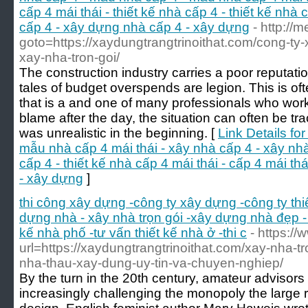
cấp 4 mái thái - thiết kế nhà cấp 4 - thiết kế nhà c
cấp 4 - xây dựng nhà cấp 4 - xây dựng
- http://m
goto=https://xaydungtrangtrinoithat.com/cong-ty
xay-nha-tron-goi/
The construction industry carries a poor reputati
tales of budget overspends are legion. This is of
that is a and one of many professionals who wor
blame after the day, the situation can often be tra
was unrealistic in the beginning. [
Link Details fo
mẫu nhà cấp 4 mái thái - xây nhà cấp 4 - xây nhà 
cấp 4 - thiết kế nhà cấp 4 mái thái - cấp 4 mái th
- xây dựng
]
thi công xây dựng -công ty xây dựng -công ty th
dựng nhà - xây nhà trọn gói -xây dựng nhà đẹp - 
kế nhà phố -tư vấn thiết kế nhà ở -thi c
- https:/
url=https://xaydungtrangtrinoithat.com/xay-nha-tr
nha-thau-xay-dung-uy-tin-va-chuyen-nghiep/
By the turn in the 20th century, amateur advisors
increasingly challenging the monopoly the large 