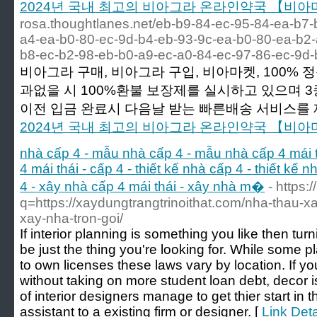
2024년 국내 최고의 비아그라 온라인약국 【비
rosa.thoughtlanes.net/eb-b9-84-ec-95-84-ea-b7-
a4-ea-b0-80-ec-9d-b4-eb-93-9c-ea-b0-80-ea-b2-
b8-ec-b2-98-eb-b0-a9-ec-a0-84-ec-97-86-ec-9d-
비아그라 구매, 비아그라 구입, 비아마켓, 100% 
과없을 시 100%환불 보장제를 실시하고 있으며 3
이전 입금 완료시 다음날 받는 빠른배송 서비스를 
2024년 국내 최고의 비아그라 온라인약국 【비
nhà cấp 4 - mẫu nhà cấp 4 - mẫu nhà cấp 4 mái th
4 mái thái - cấp 4 - thiết kế nhà cấp 4 - thiết kế 
4 - xây nhà cấp 4 mái thái - xây nhà m�
- https:
q=https://xaydungtrangtrinoithat.com/nha-thau-xa
xay-nha-tron-goi/
If interior planning is something you like then turn
be just the thing you're looking for. While some p
to own licenses these laws vary by location. If yo
without taking on more student loan debt, decor i
of interior designers manage to get thier start in 
assistant to a existing firm or designer. [
Link Deta