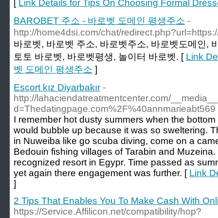
[
Link Details for Tips On Choosing Formal Dres
BAROBET 주소 - 바로벳 도메인 평생주소
-
http://home4dsi.com/chat/redirect.php?url=https
바로벳, 바로벳 주소, 바로벳주소, 바로벳도메인, 
토토 바로벳, 바로벳평생, 놀이터 바로벳. [
Link D
벳 도메인 평생주소
]
Escort kız Diyarbakır
-
http://lahaciendatreatmentcenter.com/__media__
d=Thedatingpage.com%2F%40annmarieabt569
I remember hot dusty summers when the bottom 
would bubble up because it was so sweltering. Th
in Nuweiba like go scuba diving, come on a camel s
Bedouin fishing villages of Tarabin and Muzeina. 
recognized resort in Egypr. Time passed as sum
yet again there engagement was further. [
Link De
]
2 Tips That Enables You To Make Cash With Onli
https://Service.Affilicon.net/compatibility/hop?