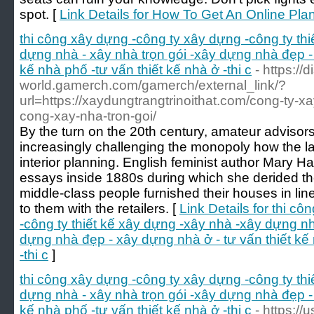
spot. [
Link Details for How To Get An Online Pla
thi công xây dựng -công ty xây dựng -công ty th
dựng nhà - xây nhà trọn gói -xây dựng nhà đẹp - 
kế nhà phố -tư vấn thiết kế nhà ở -thi c
- https://d
world.gamerch.com/gamerch/external_link/?
url=https://xaydungtrangtrinoithat.com/cong-ty-xa
cong-xay-nha-tron-goi/
By the turn on the 20th century, amateur advisor
increasingly challenging the monopoly how the l
interior planning. English feminist author Mary H
essays inside 1880s during which she derided t
middle-class people furnished their houses in lin
to them with the retailers. [
Link Details for thi c
-công ty thiết kế xây dựng -xây nhà -xây dựng nh
dựng nhà đẹp - xây dựng nhà ở - tư vấn thiết kế 
-thi c
]
thi công xây dựng -công ty xây dựng -công ty th
dựng nhà - xây nhà trọn gói -xây dựng nhà đẹp - 
kế nhà phố -tư vấn thiết kế nhà ở -thi c
- https://