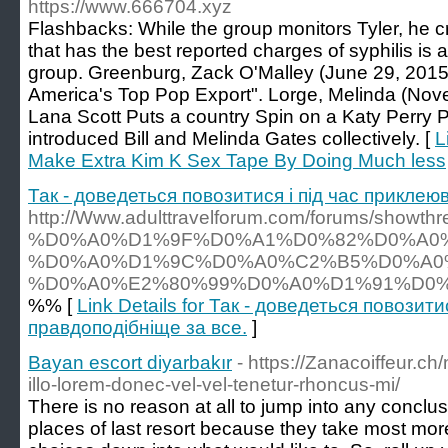
https://www.666704.xyz
Flashbacks: While the group monitors Tyler, he 
that has the best reported charges of syphilis i
group. Greenburg, Zack O'Malley (June 29, 201
America's Top Pop Export". Lorge, Melinda (Nove
Lana Scott Puts a country Spin on a Katy Perry P
introduced Bill and Melinda Gates collectively. [
L
Make Extra Kim K Sex Tape By Doing Much less
Так - доведеться повозитися і під час приклеюв
http://Www.adulttravelforum.com/forums/showth
%D0%A0%D1%9F%D0%A1%D0%82%D0%A0
%D0%A0%D1%9C%D0%A0%C2%B5%D0%A0
%D0%A0%E2%80%99%D0%A0%D1%91%D0
%% [
Link Details for Так - доведеться повозити
правдоподібніще за все.
]
Bayan escort diyarbakır
- https://Zanacoiffeur.c
illo-lorem-donec-vel-vel-tenetur-rhoncus-mi/
There is no reason at all to jump into any conclusi
places of last resort because they take most mo