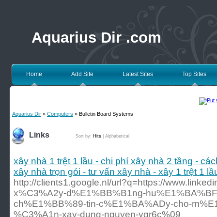
Aquarius Dir .com
Home
Add Site
Latest Sites
Top Sites
Aquarius Dir
»
Computers
» Bulletin Board Systems
Links
Sort by:
Hits
|
Alphabetical
xây nhà 1 trệt 1 lầu - chi phí xây nhà 2 tầng - các
xây nhà trọn gói - tư vấn xây nhà - xây 1 trệt 1 l
http://clients1.google.nl/url?q=https://www.lin
x%C3%A2y-d%E1%BB%B1ng-hu%E1%BA%B
ch%E1%BB%89-tin-c%E1%BA%ADy-cho-m%
%C3%A1n-xay-dung-nguyen-ygr6c%09