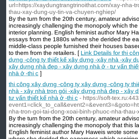
url=https://xaydungtrangtrinoithat.com/xay-nha-t
thau-xay-dung-uy-tin-va-chuyen-nghiep/
By the turn from the 20th century, amateur advis
increasingly challenging the monopoly which the
interior planning. English feminist author Mary 
essays from the 1880s where she derided the ea
middle-class people furnished their houses base
to them from the retailers. [
Link Details for thi c
dựng -công ty thiết kế xây dựng -xây nhà -xây dự
xây dựng nhà đẹp - xây dựng nhà ở - tư vấn thiết
nhà ở -thi c
]
thi công xây dựng -công ty xây dựng -công ty th
nhà - xây nhà trọn gói -xây dựng nhà đẹp - xây d
tư vấn thiết kế nhà ở -thi c
- https://soft-tex.ru:44
event1=click_to_call&event2=&event3=&goto=http
nha-tron-goi-tai-dong-xoai-binh-phuoc-nha-thau
By the turn from the 20th century, amateur advis
increasingly challenging the monopoly that this l
English feminist author Mary Haweis wrote some
where she derided the eagerness which aspiring 