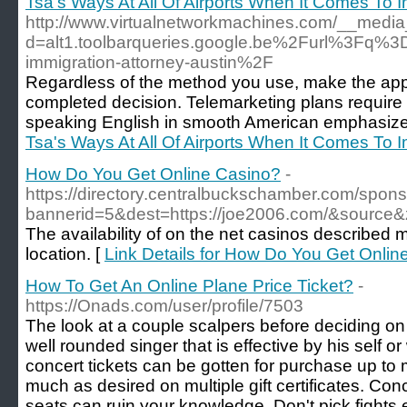
Tsa's Ways At All Of Airports When It Comes To 
http://www.virtualnetworkmachines.com/__media
d=alt1.toolbarqueries.google.be%2Furl%3Fq%
immigration-attorney-austin%2F
Regardless of the method you use, make the appli
completed decision. Telemarketing plans require
speaking English in smooth American emphasize. W
Tsa's Ways At All Of Airports When It Comes To 
How Do You Get Online Casino?
-
https://directory.centralbuckschamber.com/spons
bannerid=5&dest=https://joe2006.com/&source
The availability of on the net casinos described
location. [
Link Details for How Do You Get Onlin
How To Get An Online Plane Price Ticket?
-
https://Onads.com/user/profile/7503
The look at a couple scalpers before deciding on 
well rounded singer that is effective by his self 
concert tickets can be gotten for purchase up to
much as desired on multiple gift certificates. Con
seats can ruin your knowledge. Don't pick figh