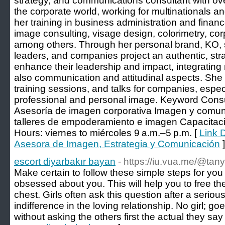
strategy, and communications consultant with ove
the corporate world, working for multinationals an
her training in business administration and finan
image consulting, visage design, colorimetry, co
among others. Through her personal brand, KO, 
leaders, and companies project an authentic, str
enhance their leadership and impact, integrating 
also communication and attitudinal aspects. She
training sessions, and talks for companies, especi
professional and personal image. Keyword Consu
Asesoría de imagen corporativa Imagen y comuni
talleres de empoderamiento e imagen Capacita
Hours: viernes to miércoles 9 a.m.–5 p.m. [
Link D
Asesora de Imagen, Estrategia y Comunicación
]
escort diyarbakır bayan
- https://iu.vua.me/@ta
Make certain to follow these simple steps for yo
obsessed about you. This will help you to free th
chest. Girls often ask this question after a serious
indifference in the loving relationship. No girl;
without asking the others first the actual they say